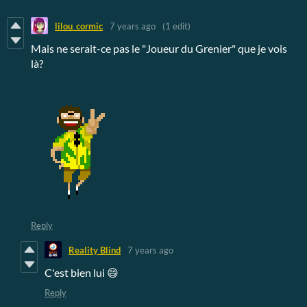
lilou_cormic
7 years ago
(1 edit)
Mais ne serait-ce pas le "Joueur du Grenier" que je vois
là?
Reply
Reality Blind
7 years ago
C'est bien lui 😄
Reply